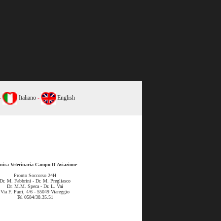
-
Italiano
-
English
inica Veterinaria Campo D'Aviazione
Pronto Soccorso 24H
Dr. M. Fabbrini - Dr. M. Pregliasco
Dr. M.M. Speca - Dr. L. Vai
Via F. Parri, 4/6 - 55049 Viareggio
Tel 0584/38.35.51