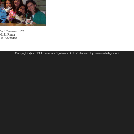
Colli Portuensi, 192
00151 Roma
l 06.58238488
Copyright � 2013 Interactive Systems S.r.l. -
Sito web by www.webdigitale.it