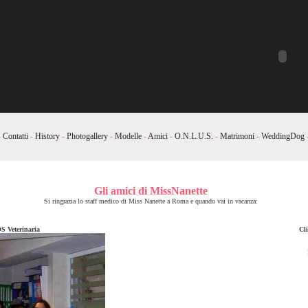
-
Contatti
-
History
-
Photogallery
-
Modelle
-
Amici
-
O.N.L.U.S.
-
Matrimoni
-
WeddingDog
Gli amici di MissNanette
Si ringrazia lo staff medico di Miss Nanette a Roma e quando vai in vacanza:
S Veterinaria
Cl