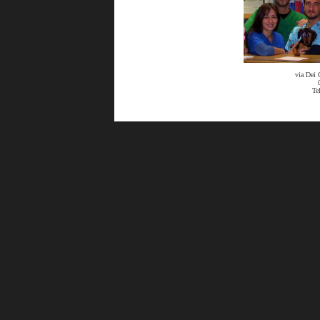
via Dei 
Te