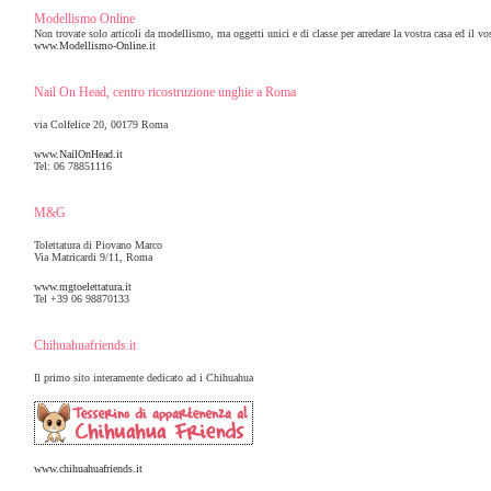
Modellismo Online
Non trovate solo articoli da modellismo, ma oggetti unici e di classe per arredare la vostra casa ed il vos
www.Modellismo-Online.it
Nail On Head, centro ricostruzione unghie a Roma
via Colfelice 20, 00179 Roma
www.NailOnHead.it
Tel: 06 78851116
M&G
Tolettatura di Piovano Marco
Via Matricardi 9/11, Roma
www.mgtoelettatura.it
Tel +39 06 98870133
Chihuahuafriends.it
Il primo sito interamente dedicato ad i Chihuahua
www.chihuahuafriends.it