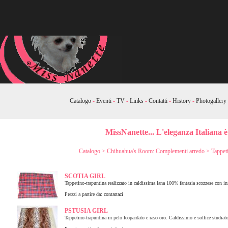
Catalogo
-
Eventi
-
TV
-
Links
-
Contatti
-
History
-
Photogallery
MissNanette... L'eleganza Italiana è
Catalogo
>
Chihuahua's Room: Complementi arredo
>
Tappet
SCOTIA GIRL
Tappetino-trapuntina realizzato in caldissima lana 100% fantasia scozzese con ins
Prezzi a partire da:
contattaci
PSTUSIA GIRL
Tappetino-trapuntina in pelo leopardato e raso oro. Caldissimo e soffice studiat